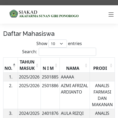
Daftar Mahasiswa
Show
entries
Search:
TAHUN
NO.
MASUK
N I M
NAMA
PRODI
1.
2025/2026
2501885
AAAAA
2.
2025/2026
2501886
AZMI AFRIZAL
ANALIS
ARDIANTO
FARMASI
DAN
MAKANAN
3.
2024/2025
2401876
AULA RIZQI
ANALIS